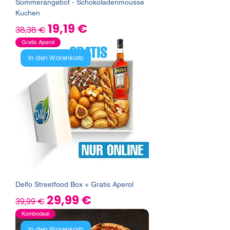
Sommerangebot - Schokoladenmousse
Kuchen
Standardpreis
Sale-Preis
19,19 €
38,38 €
Gratis Aperol
In den Warenkorb
Delfo Streetfood Box + Gratis Aperol
Standardpreis
Sale-Preis
29,99 €
39,99 €
Kombodeal
In den Warenkorb