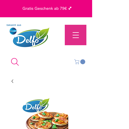
Gratis Geschenk ab 79€ 💕
bekannt aus