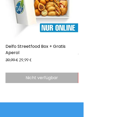
Delfo Streetfood Box + Gratis
Delfo - Party Box 
Aperol
Preis
43,99 €
Standardpreis
Sale-Preis
39,99 €
29,99 €
Nicht verfügbar