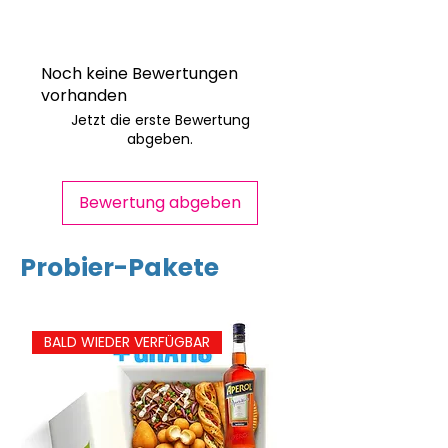
Kann Spuren von Fisch,
Kohlenhydrate
34g
Weichtieren, Eier,
Schalenfrüchten, Soja,
Noch keine Bewertungen
davon Zucker
3g
Kohlendioxid enthalten. Allergene:
vorhanden
Weizen, Milch
Jetzt die erste Bewertung
Eiweiß
6g
abgeben.
Salz
1,2g
Bewertung abgeben
Probier-Pakete
BALD WIEDER VERFÜGBAR