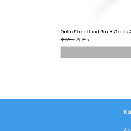
Delfo Streetfood Box + Gratis 
Standardpreis
Sale-Preis
39,99 €
29,99 €
Ka
An