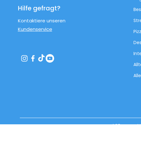
Hilfe gefragt?
Bes
Kontaktiere unseren
Str
Kundenservice
Piz
Des
Int
All
All
AGB
V