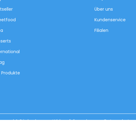
tseller
Über uns
eetfood
Kundenservice
za
Filialen
serts
ernational
tag
e Produkte
ersand & Rückgabe
Widerrufsformular
Datenschutz