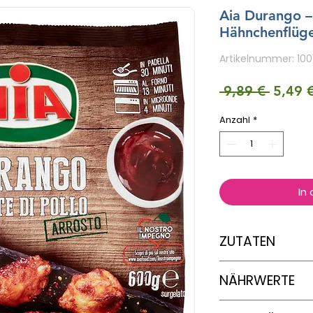
Aia Durango 
Hähnchenflügel
Artikelnummer: 1001
Standa
 9,89 € 
5,49 
Anzahl
*
In
ZUTATEN
Hähnchenflügel (87
NÄHRWERTE
Kartoffelstärke, W
Paprika, Salz, Kart
Geliermittel: Carra