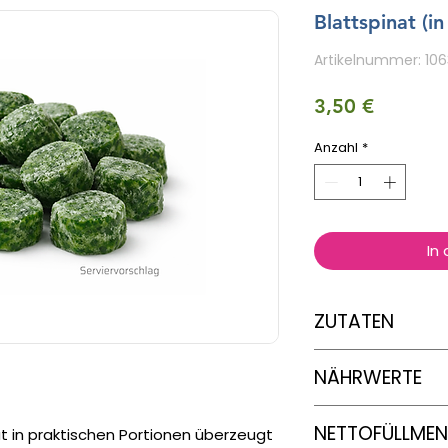
Blattspinat (i
Artikelnummer: 106
Preis
3,50 €
Anzahl
*
In
ZUTATEN
Blattspinat
NÄHRWERTE
Nährwertanga
NETTOFÜLLME
at in praktischen Portionen überzeugt