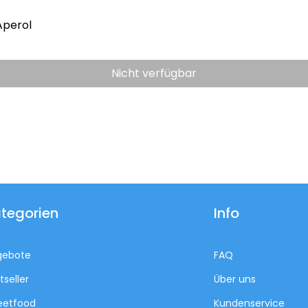
Aperol
Nicht verfügbar
tegorien
Info
gebote
FAQ
tseller
Über uns
eetfood
Kundenservice