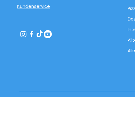
Kundenservice
Piz
Des
Int
All
All
AGB
V