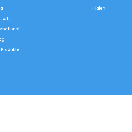
za
Filialen
serts
ernational
tag
e Produkte
ersand & Rückgabe
Widerrufsformular
Datenschutz
Wir akzeptieren folgende Zahlungsmethod