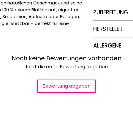
einen natürlichen Geschmack und seine
Energie
1000 g
 100 % reinem Blattspinat, eignet er
ZUBEREITUNG
e, Smoothies, Aufläufe oder Beilagen.
tig einsetzbar – perfekt für eine
Im Kochtopf:
Die g
Fett
HERSTELLER
tiefgefrorenes Gem
einen Topf geben u
davon gesätt
Greenyard Frozen B
Minuten erwärmen
Fettsäure
ALLERGENE
Romenstraat 3
In der Mikrowelle:
Di
8840 Westrozebek
tiefgefrorenes Gem
Kohlenhydra
-
Noch keine Bewertungen vorhanden
Wasser in ein mikr
Jetzt die erste Bewertung abgeben.
Deckel geben. Ca. 
davon Zuc
Gelegentlich umr
würzen. Bitte überp
Bewertung abgeben
vollkommen durchg
Eiweiß
(Einmal zubereitete
aufgewärmt werde
Salz