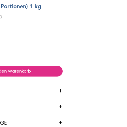
n Portionen) 1 kg
3
 den Warenkorb
ben
je
100g
NGE