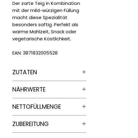
Der zarte Teig in Kombination
mit der mild-würzigen Füllung
macht diese Spezialität
besonders saftig. Perfekt als
warme Mahlzeit, Snack oder
vegetarische Köstlichkeit.
EAN: 3871832005528
ZUTATEN
Käsefüllung 50% (
Frischkäse
NÄHRWERTE
80%, Sonnenblumenöl,
Kochsahne
(
Sahne
,
Verdickungsmittel Carrageen,
Nährwertangaben
je
100g
NETTOFÜLLMENGE
modifizierte Stärke),
Weizengrieß
, Maisstärke, Salz),
Energie
600 g (6 Stück / 2x3 Stück)
Weizenmehl
, Wasser,
ZUBEREITUNG
1043 kJ/
Sonnenblumenöl, Salz.
249 kcal
Teigtaschen in eine leicht geölte