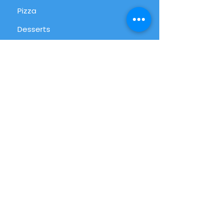
Pizza
Desserts
International
Alltag
Alle Produkte
Info
FAQ
Über uns
Kundenservice
Filialen