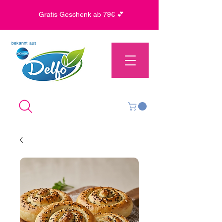
Gratis Geschenk ab 79€ 💕
bekannt aus