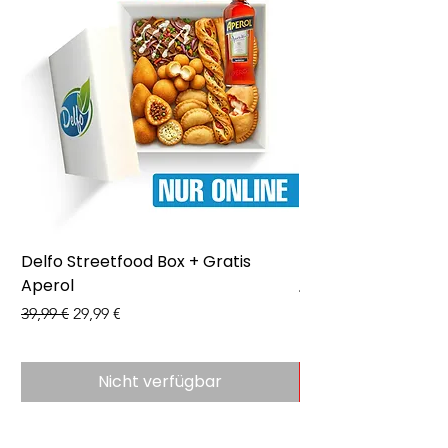
Delfo Streetfood Box + Gratis
Delfo - Party Box 
Aperol
Preis
43,99 €
Standardpreis
Sale-Preis
39,99 €
29,99 €
Nicht verfügbar