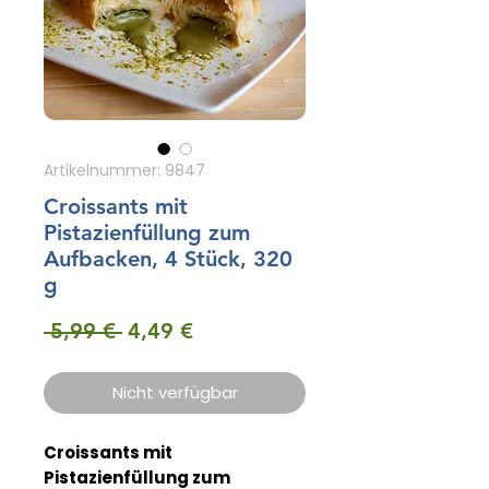
Artikelnummer: 9847
Croissants mit
Pistazienfüllung zum
Aufbacken, 4 Stück, 320
g
Standardpreis
Sale-
 5,99 € 
4,49 €
Preis
Nicht verfügbar
Croissants mit
Pistazienfüllung zum