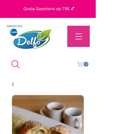
Gratis Geschenk ab 79€ 💕
bekannt aus