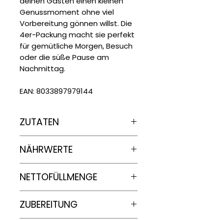
deinen Gästen einen kleinen
Genussmoment ohne viel
Vorbereitung gönnen willst. Die
4er-Packung macht sie perfekt
für gemütliche Morgen, Besuch
oder die süße Pause am
Nachmittag.
EAN: 8033897979144
ZUTATEN
Zutaten: Weizenmehl, Wasser,
NÄHRWERTE
pflanzliche Öle und Fette (Palmöl,
Sonnenblumenöl), Zucker, Hefe,
Kürbiskerne, Pistaziencreme,
Nährwertangaben
je
100g
NETTOFÜLLMENGE
Butter (Milch), Magermilchpulver,
Weizengluten, Ei, Salz,
Energie
4 x 80g = 320g
Emulgatoren (Lecithine),
ZUBEREITUNG
1608 kJ/ 385 kcal
modifizierte Stärke,