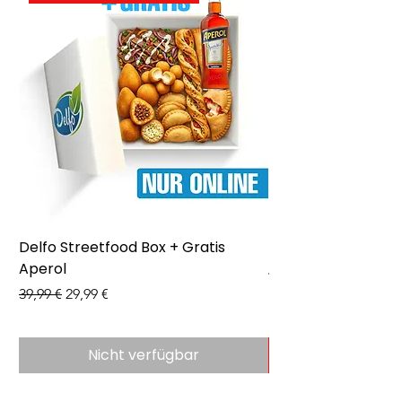
Delfo Streetfood Box + Gratis
Delfo - Party Box 
Aperol
Preis
43,99 €
Standardpreis
Sale-Preis
39,99 €
29,99 €
Nicht verfügbar