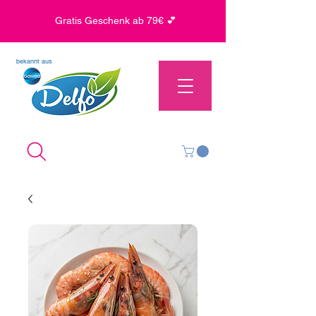
Gratis Geschenk ab 79€ 💕
bekannt aus