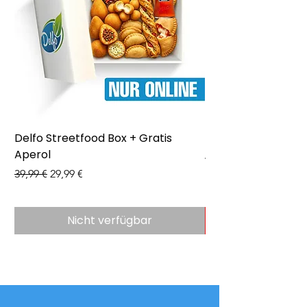
Delfo Streetfood Box + Gratis
Delfo - Party Box 
Aperol
Preis
43,99 €
Standardpreis
Sale-Preis
39,99 €
29,99 €
Nicht verfügbar