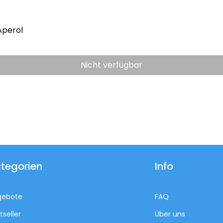
Aperol
Nicht verfügbar
tegorien
Info
gebote
FAQ
tseller
Über uns