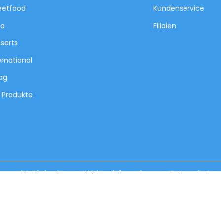
eetfood
Kundenservice
za
Filialen
serts
ernational
tag
e Produkte
ersand & Rückgabe
Widerrufsformular
Datenschutz