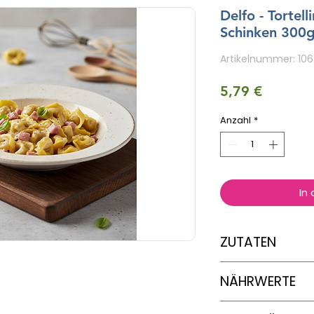
Delfo - Tortell
Schinken 300
Artikelnummer: 10
Preis
5,79 €
Anzahl
*
In
ZUTATEN
Rehydrierte
Mager
NÄHRWERTE
(Gluten)
, gekocht
(Schweinefleisch, W
Dextrose, Knoblauc