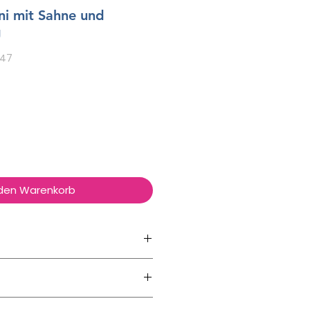
ini mit Sahne und
g
647
 den Warenkorb
milch,
Hartweizengrieß
er Schinken 6%
asser, Salz, Kartoffelstärke,
h, weißer Pfeffer, Rosmarin,