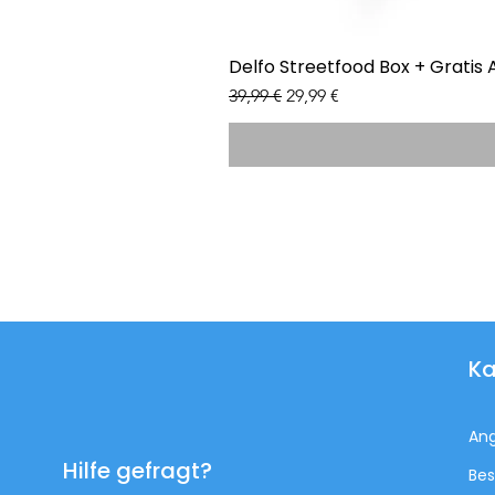
Delfo Streetfood Box + Gratis 
Standardpreis
Sale-Preis
39,99 €
29,99 €
Ka
An
Hilfe gefragt?
Bes