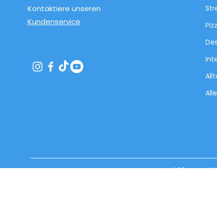
Kontaktiere unseren
Str
Kundenservice
Piz
Des
Int
All
All
AGB
V