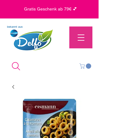
Gratis Geschenk ab 79€ 💕
bekannt aus