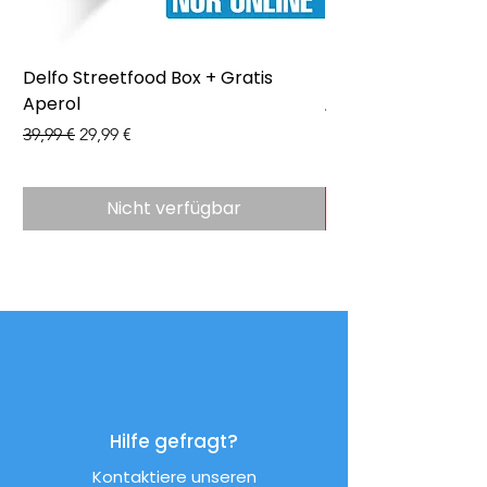
Delfo Streetfood Box + Gratis
Delfo - Party Box 
Aperol
Preis
43,99 €
Standardpreis
Sale-Preis
39,99 €
29,99 €
Nicht verfügbar
Hilfe gefragt?
Kontaktiere unseren