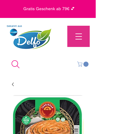
Gratis Geschenk ab 79€ 💕
bekannt aus