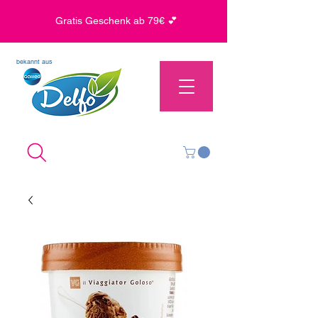
Gratis Geschenk ab 79€ 💕
bekannt aus