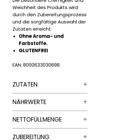
Die besondere Cremigkeit und
Weichheit des Produkts wird
durch den Zubereitungsprozess
und die sorgfältige Auswahl der
Zutaten erreicht.
Ohne Aroma- und
Farbstoffe.
GLUTENFREI
EAN: 8000633030698
ZUTATEN
Espresso Kaffee (30%),
NÄHRWERTE
hochwertige frische pasteurisierte
Vollmilch (17,5%), Glukosepulver,
frische pasteurisierte Sahne
Nährwertangaben
je
100g
NETTOFÜLLMENGE
(MILCH) (15%), Zucker, Dextrose,
MILCHPROTEINE, Emulgatoren:
Energie
942kj /
850ml 425g
E471, E477, E472b, Kakaobutter,
ZUBEREITUNG
224kcal