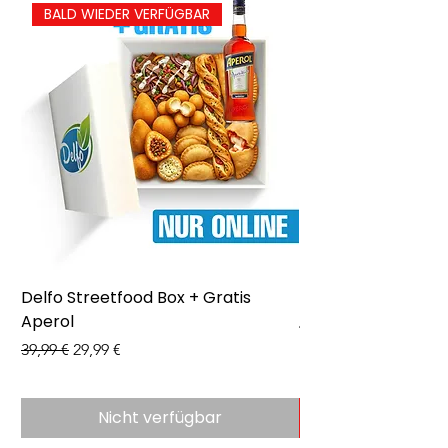
BALD WIEDER VERFÜGBAR
Delfo Streetfood Box + Gratis
Delfo - Party Box 
Aperol
Preis
43,99 €
Standardpreis
Sale-Preis
39,99 €
29,99 €
Nicht verfügbar