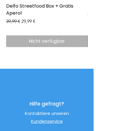
Delfo Streetfood Box + Gratis
Delfo - Party Box 
Aperol
Preis
43,99 €
Standardpreis
Sale-Preis
39,99 €
29,99 €
Nicht verfügbar
Hilfe gefragt?
Kontaktiere unseren
Kundenservice