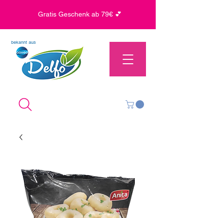
Gratis Geschenk ab 79€ 💕
bekannt aus