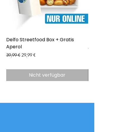
Delfo Streetfood Box + Gratis
Delfo - Party Box 
Aperol
Preis
43,99 €
Standardpreis
Sale-Preis
39,99 €
29,99 €
Nicht verfügbar