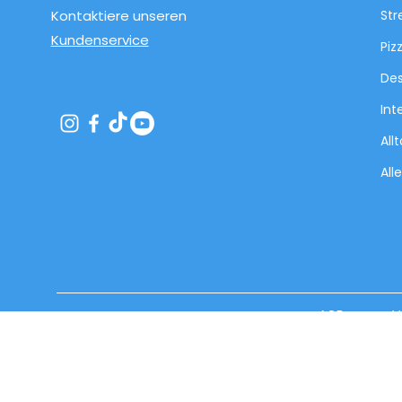
Kontaktiere unseren
Str
Kundenservice
Piz
Des
Int
All
All
AGB
V