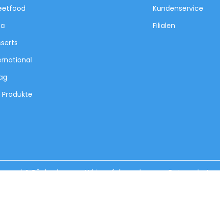
eetfood
Kundenservice
za
Filialen
serts
ernational
tag
e Produkte
ersand & Rückgabe
Widerrufsformular
Datenschutz