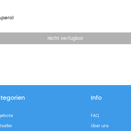
Aperol
Nicht verfügbar
tegorien
Info
gebote
FAQ
tseller
Über uns