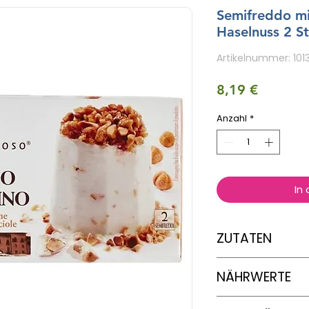
Semifreddo m
Haselnuss 2 S
Artikelnummer: 101
Preis
8,19 €
Anzahl
*
In
ZUTATEN
SAHNE
, Zucker,
Pr
NÄHRWERTE
(
HASSELNÜSSE
55%
von Bodenhaltung
(Glukosesirup, Zuc