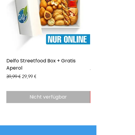
Delfo Streetfood Box + Gratis
Delfo - Party Box 
Aperol
Preis
43,99 €
Standardpreis
Sale-Preis
39,99 €
29,99 €
Nicht verfügbar