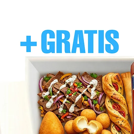
In eine Bratform
legen.
25–30 Minuten
Nach der Hälfte
Pfanne – Tiefgef
Garzeit: 8–10 Min.
(Basierend auf ein
Benötigte Meng
entnehmen.
Bei mittlerer Hit
Gelegentlich um
reduzieren.