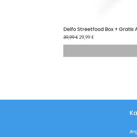
Delfo Streetfood Box + Gratis 
Standardpreis
Sale-Preis
39,99 €
29,99 €
Ka
An