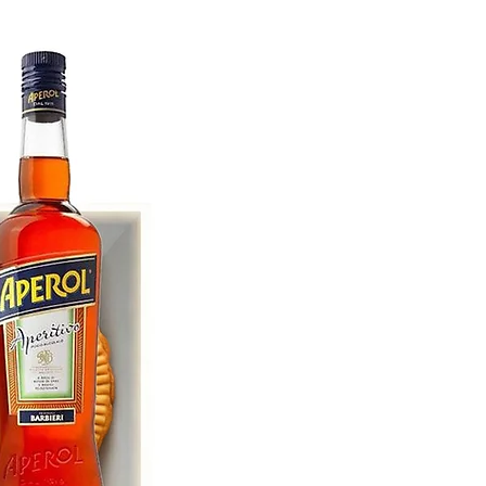
 in der mittleren Ofenposition
garen.
 der Garzeit umrühren.
roren
er halben Packung)
e aus der Verpackung
ze
8–10 Minuten
braten.
rühren, bei Bedarf Hitze