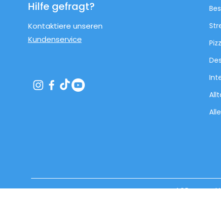
Hilfe gefragt?
Bes
Kontaktiere unseren
Str
Kundenservice
Piz
Des
Int
All
All
AGB
V