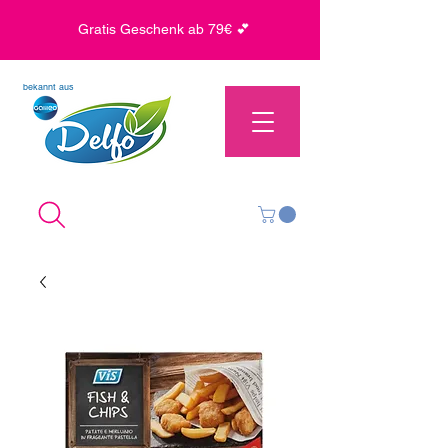
Gratis Geschenk ab 79€ 💕
bekannt aus