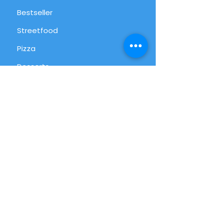
Bestseller
Streetfood
Pizza
Desserts
International
Alltag
Alle Produkte
Info
FAQ
Über uns
Kundenservice