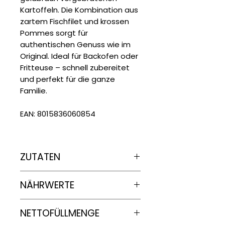
Kartoffeln. Die Kombination aus
zartem Fischfilet und krossen
Pommes sorgt für
authentischen Genuss wie im
Original. Ideal für Backofen oder
Fritteuse – schnell zubereitet
und perfekt für die ganze
Familie.
EAN: 8015836060854
ZUTATEN
Vorgebratene Kartoffeln 60 %
NÄHRWERTE
(Kartoffeln 96 %,
Sonnenblumenöl, Dextrose),
panierter Pazifischer
Kabeljau
Nährwertangaben
je
100g
NETTOFÜLLMENGE
(Merluccius goy) 40 % (
Kabeljau