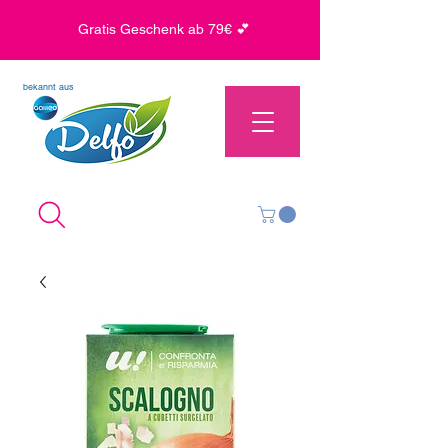
Gratis Geschenk ab 79€ 💕
bekannt aus