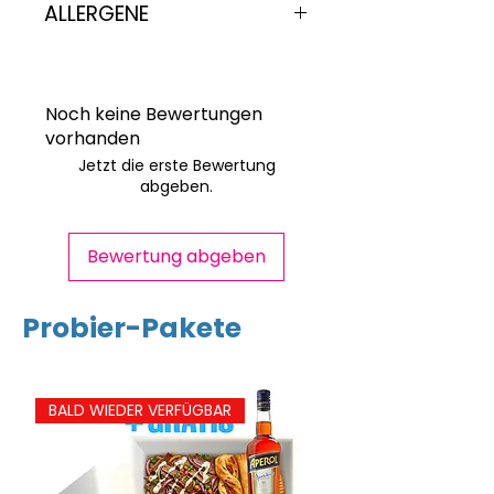
gesättigte
ALLERGENE
Fettsäuren
Kann Sellerie enthalten
Kohlenhydrate
8,0
Kann Spuren von Sellerie
enthalten
Noch keine Bewertungen
davon Zucker
4,2
vorhanden
Jetzt die erste Bewertung
Eiweiß
1,5
abgeben.
Salz
0,02
Bewertung abgeben
Probier-Pakete
BALD WIEDER VERFÜGBAR