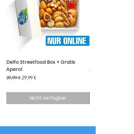
Delfo Streetfood Box + Gratis
Delfo - Party Box 
Aperol
Preis
43,99 €
Standardpreis
Sale-Preis
39,99 €
29,99 €
Nicht verfügbar