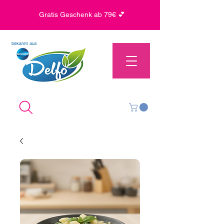
Gratis Geschenk ab 79€ 💕
bekannt aus