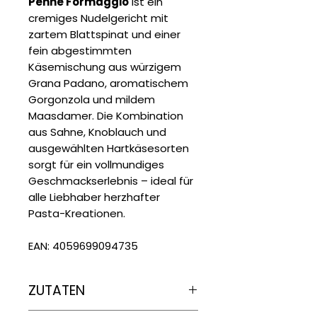
Penne Formaggio
ist ein
cremiges Nudelgericht mit
zartem Blattspinat und einer
fein abgestimmten
Käsemischung aus würzigem
Grana Padano, aromatischem
Gorgonzola und mildem
Maasdamer. Die Kombination
aus Sahne, Knoblauch und
ausgewählten Hartkäsesorten
sorgt für ein vollmundiges
Geschmackserlebnis – ideal für
alle Liebhaber herzhafter
Pasta-Kreationen.
EAN: 4059699094735
ZUTATEN
Nudeln gekocht (44%) (Wasser,