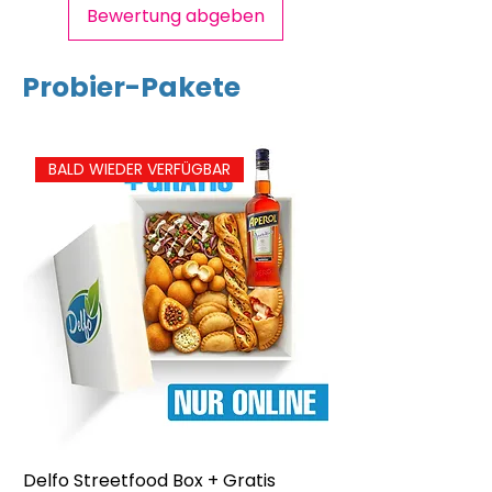
5.0
Bewertung abgeben
g
Probier-Pakete
Salz
0.90
g
BALD WIEDER VERFÜGBAR
Delfo Streetfood Box + Gratis
Delfo - Party Box 