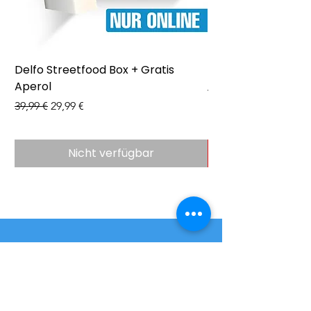
Delfo Streetfood Box + Gratis
Delfo - Party Box 
Aperol
Preis
43,99 €
Standardpreis
Sale-Preis
39,99 €
29,99 €
Nicht verfügbar
Hilfe gefragt?