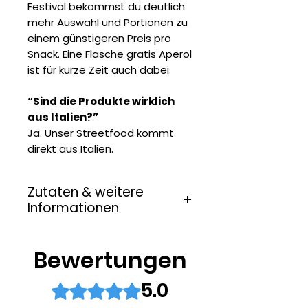
Festival bekommst du deutlich
mehr Auswahl und Portionen zu
einem günstigeren Preis pro
Snack. Eine Flasche gratis Aperol
ist für kurze Zeit auch dabei.
“Sind die Produkte wirklich
aus Italien?”
Ja. Unser Streetfood kommt
direkt aus Italien.
Zutaten & weitere
Informationen
Die Zutatenliste findest du auf
den Produkten in der Box.
Bewertungen
5.0
Mit 5 von 5 Sternen bewertet.