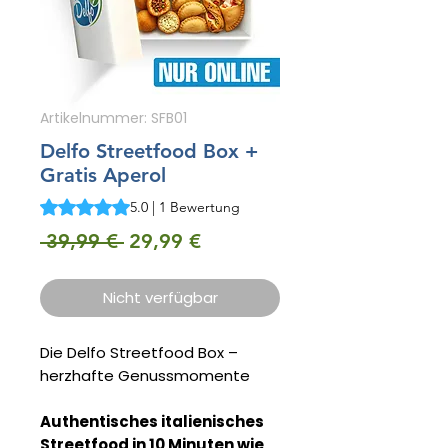
Artikelnummer: SFB01
Delfo Streetfood Box +
Gratis Aperol
Das Rating beträgt 5.0 von fünf Sternen, basierend auf 1
5.0 | 1 Bewertung
Standardpreis
Sale-
 39,99 € 
29,99 €
Preis
Nicht verfügbar
Die Delfo Streetfood Box –
herzhafte Genussmomente
Authentisches italienisches
Streetfood in 10 Minuten wie