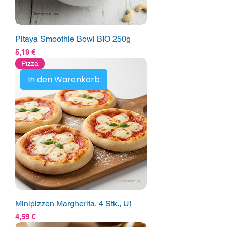
Pitaya Smoothie Bowl BIO 250g
Preis
5,19 €
Pizza
In den Warenkorb
Minipizzen Margherita, 4 Stk., U!
Preis
4,59 €