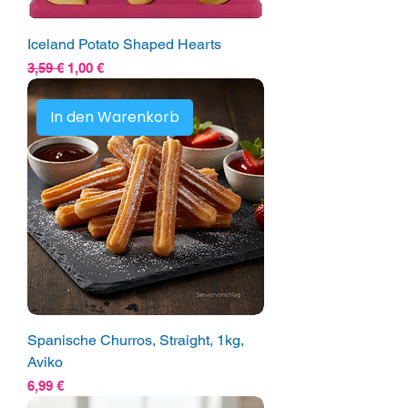
Iceland Potato Shaped Hearts
Standardpreis
Sale-Preis
3,59 €
1,00 €
In den Warenkorb
Spanische Churros, Straight, 1kg,
Aviko
Preis
6,99 €