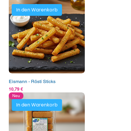
In den Warenkorb
Eismann - Rösti Sticks
Preis
10,79 €
Neu
In den Warenkorb