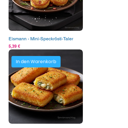
Eismann - Mini-Speckrösti-Taler
Preis
5,39 €
In den Warenkorb