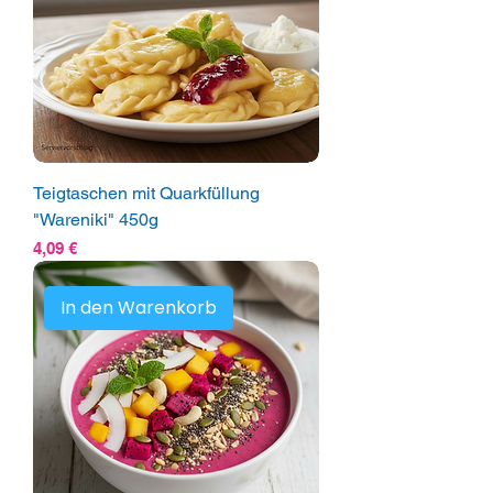
Teigtaschen mit Quarkfüllung
"Wareniki" 450g
Preis
4,09 €
In den Warenkorb