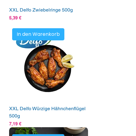
XXL Delfo Zwiebelringe 500g
Preis
5,39 €
In den Warenkorb
XXL Delfo Würzige Hähnchenflügel
500g
Preis
7,19 €