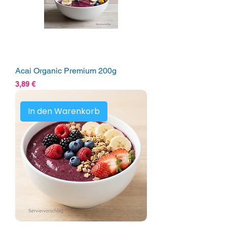
Acai Organic Premium 200g
Preis
3,89 €
In den Warenkorb