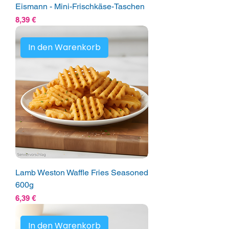
Eismann - Mini-Frischkäse-Taschen
Preis
8,39 €
In den Warenkorb
Lamb Weston Waffle Fries Seasoned
600g
Preis
6,39 €
In den Warenkorb