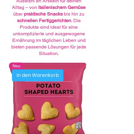
Auswahl an Artikeln für deinen
Alltag – von
italienischem Gemüse
über
praktische Snacks
bis hin zu
schnellen Fertiggerichten
. Die
Produkte sind ideal für eine
unkomplizierte und ausgewogene
Ernährung im täglichen Leben und
bieten passende Lösungen für jede
Situation.
Neu
In den Warenkorb