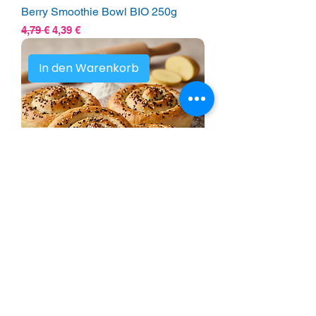
Berry Smoothie Bowl BIO 250g
Standardpreis
Sale-Preis
4,79 €
4,39 €
In den Warenkorb
Burek mit Kartoffelfüllung 600g
Preis
6,49 €
In den Warenkorb