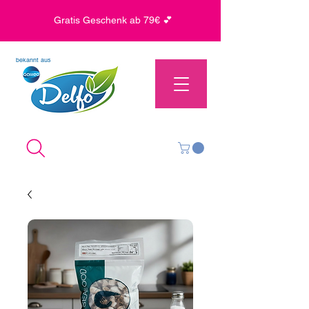
Gratis Geschenk ab 79€ 💕
bekannt aus