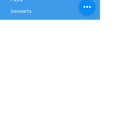
Desserts
International
Alltag
Alle Produkte
Info
FAQ
Über uns
Kundenservice
Filialen
Einkaufszettel