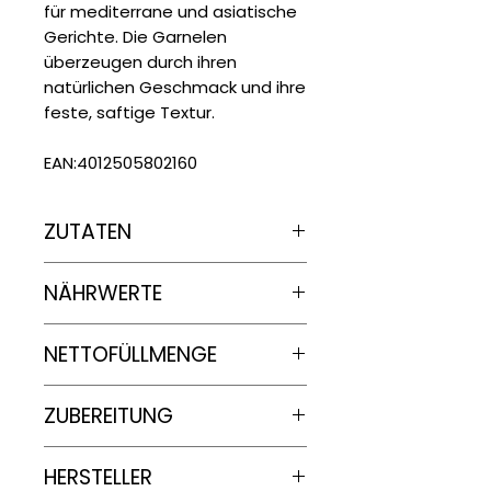
für mediterrane und asiatische
Gerichte. Die Garnelen
überzeugen durch ihren
natürlichen Geschmack und ihre
feste, saftige Textur.
EAN:4012505802160
ZUTATEN
Garnelen (88%), Wasser, Salz,
NÄHRWERTE
Stabilisator: E451
Nährwertangaben
je
100g
NETTOFÜLLMENGE
Energie
1000 g
ZUBEREITUNG
285 kJ/ 67
kcal
Pfanne / Wok (gefroren)
HERSTELLER
Kochzeit:
12 – 15 Min.
Fett
0.8 g