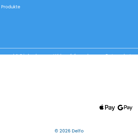
e Produkte
ersand & Rückgabe
Widerrufsformular
Datenschutz
Wir akzeptieren folgende Zahlungsmethod
© 2026 Delfo