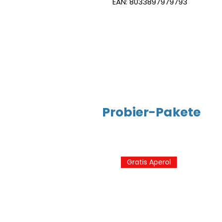
EAN: 8033897979793
Probier-Pakete
Gratis Aperol