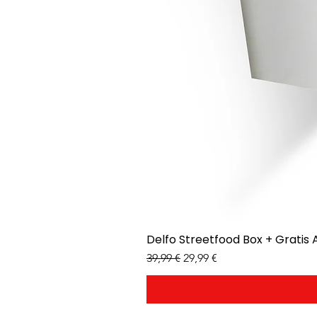
Delfo Streetfood Box + Gratis 
Standardpreis
Sale-Preis
39,99 €
29,99 €