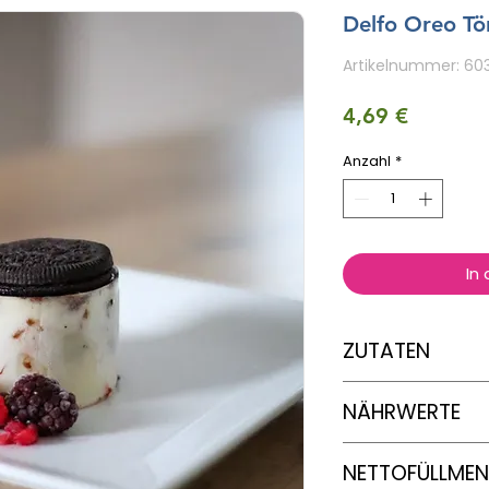
Delfo Oreo Tö
Artikelnummer: 60
Preis
4,69 €
Anzahl
*
In
ZUTATEN
Sahne (aus Kuhmilc
NÄHRWERTE
Carrageen – Schok
Kakao) – Wasser – 
modifizierte Stärke
Nährwertanga
NETTOFÜLLME
Zucker, Wasser, mod