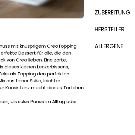
Süßungsmittel: E334
Energie
95g
Konservierungsstof
ZUBEREITUNG
Joghurtcreme: Zuck
Fett
Kristallzucker, Zuck
-
HERSTELLER
Sonnenblumenlecit
davon gesätti
Weizenstärkesirup,
Fettsäuren
Delfo GmbH
Kokospulver (10 %, 
ALLERGENE
enuss mit knusprigem OreoTopping
Dreifaltigkeitsweg 1
Zucker, Kakaobutte
Kohlenhydrate
erfekte Dessert für alle, die den
89079 Ulm, BW
Wasser, Kakaomasse
Allergene (entha
 von Oreo lieben. Eine zarte,
Magermilchpulver –
davon Zucker
Milch
is dieses kleinen Leckerbissens,
Ammoniumcarbonat
Weizen
Keks als Topping den perfekten
Natriumcarbonat – 
Eiweiß
Soja
Mix aus feiner Süße, leichter
Sojalecithin – Arom
Eier
10 %, Kakaopulver (
r Konsistenz macht dieses Törtchen
Salz
Kann weitere Spure
Stärke – Aromen.
(im Text nicht expl
sen, als süße Pause im Alltag oder
wahrscheinlich).