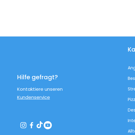
Ka
An
Hilfe gefragt?
Bes
Kontaktiere unseren
Str
Kundenservice
Piz
Des
Int
All