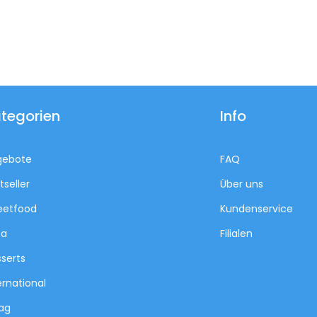
tegorien
Info
gebote
FAQ
tseller
Über uns
eetfood
Kundenservice
za
Filialen
serts
ernational
tag