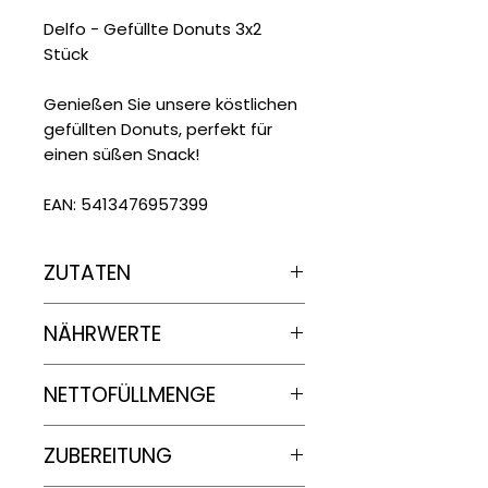
Delfo - Gefüllte Donuts 3x2
Stück
Genießen Sie unsere köstlichen
gefüllten Donuts, perfekt für
einen süßen Snack!
EAN: 5413476957399
ZUTATEN
Zutaten: Vanille (Mehl (Weizen,
NÄHRWERTE
Reis), pflanzliche Öle und Fette
(Palmöl, Kokosöl, Rapsöl,
Sonnenblumenöl), Wasser,
Nährwertangaben
je
100g
NETTOFÜLLMENGE
Zucker, Glukosesirup, Dextrose,
Magermilchpulver,
Energie
6 x 68g = 408 g
Vollmilchpulver, Hefe, süßes
ZUBEREITUNG
1683 kJ/ 402 kcal
Molkepulver, Laktose (Milch),