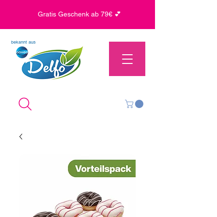
Gratis Geschenk ab 79€ 💕
bekannt aus