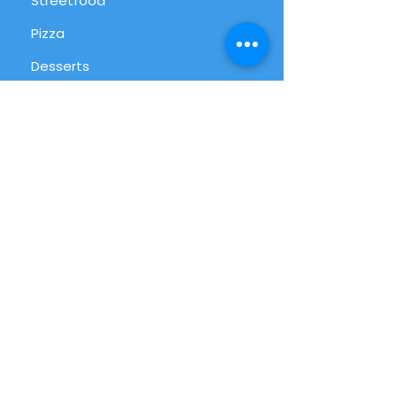
Streetfood
Pizza
Desserts
International
Alltag
Alle Produkte
Info
FAQ
Über uns
Kundenservice
Filialen