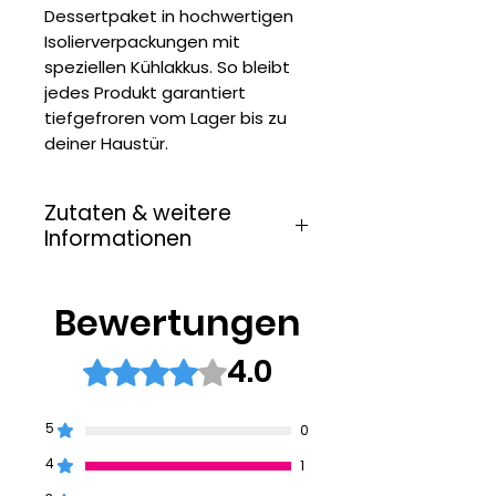
Dessertpaket in hochwertigen
Isolierverpackungen mit
speziellen Kühlakkus. So bleibt
jedes Produkt garantiert
tiefgefroren vom Lager bis zu
deiner Haustür.
Zutaten & weitere
Informationen
Unter den folgenden Links findest
du alle Informationen über die
Bewertungen
Zutaten, Hersteller, Nährwerte und
Allergene:
4.0
Mit 4 von 5 Sternen bewertet.
Arancini mit Hackfleischfüllung
Mozzarella-Bällchen
Panzerottini Schinken &
5
0
Mozzarella
4
Frusta Sorrentina
1
Arancini Reisbällchen mit Käse &