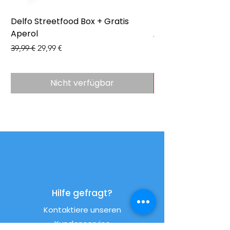
Delfo Streetfood Box + Gratis
Delfo - Party Box 
Aperol
Preis
43,99 €
Standardpreis
Sale-Preis
39,99 €
29,99 €
Nicht verfügbar
Hilfe gefragt?
Kontaktiere unseren
Kundenservice