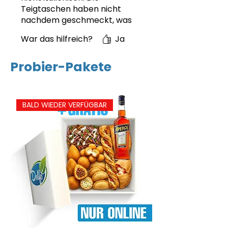
Teigtaschen haben nicht
nachdem geschmeckt, was
drin ist, schade. Aber
War das hilfreich?
Ja
Geschmäcker sind eben
verschieden.
Probier-Pakete
BALD WIEDER VERFÜGBAR