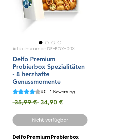
Artikelnummer: DF-BOX-003
Delfo Premium
Probierbox Spezialitäten
- 8 herzhafte
Genussmomente
Das Rating beträgt 4.0 von fünf Sternen, basierend auf 1
4.0 | 1 Bewertung
Standardpreis
Sale-
 35,99 € 
34,90 €
Preis
Nicht verfügbar
Delfo Premium Probierbox