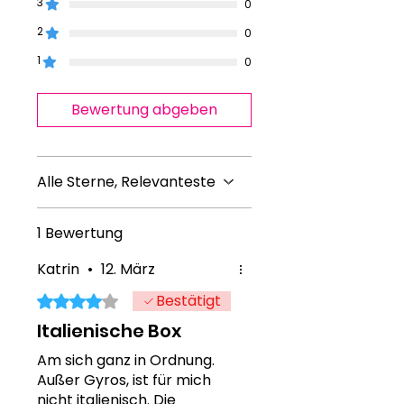
3
0
Pfeffer
Maxi Panzerotto Mozzarella &
2
0
Tomate
1
0
Kebabfleisch
Maxi Panzerotto Mozzarella &
Schinken
Bewertung abgeben
Alle Sterne, Relevanteste
1 Bewertung
Katrin
•
12. März
Bestätigt
Mit 4 von 5 Sternen bewertet.
Italienische Box
Am sich ganz in Ordnung.
Außer Gyros, ist für mich
nicht italienisch. Die