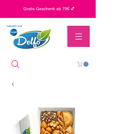
Gratis Geschenk ab 79€ 💕
bekannt aus