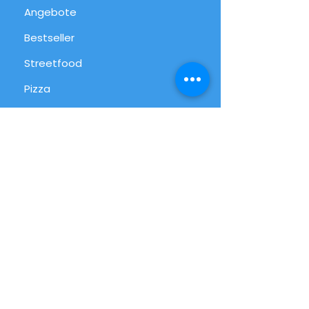
Angebote
Bestseller
Streetfood
Pizza
Desserts
International
Alltag
Alle Produkte
Info
FAQ
Über uns