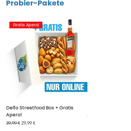
Probier-Pakete
Salz
0.06
g
Gratis Aperol
Delfo Streetfood Box + Gratis
Delfo - Party Box 
Aperol
Preis
43,99 €
Standardpreis
Sale-Preis
39,99 €
29,99 €