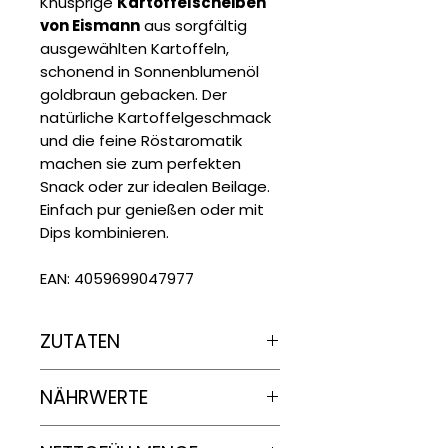
Knusprige
Kartoffelscheiben
von Eismann
aus sorgfältig
ausgewählten Kartoffeln,
schonend in Sonnenblumenöl
goldbraun gebacken. Der
natürliche Kartoffelgeschmack
und die feine Röstaromatik
machen sie zum perfekten
Snack oder zur idealen Beilage.
Einfach pur genießen oder mit
Dips kombinieren.
EAN: 4059699047977
ZUTATEN
Kartoffeln, Sonnenblumenöl
NÄHRWERTE
Nährwertangaben
je
100g