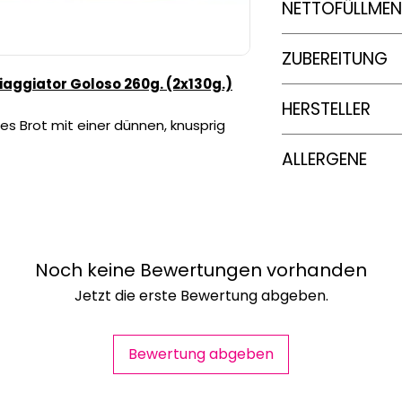
Nährwertanga
NETTOFÜLLME
Energie
360g
ZUBEREITUNG
iaggiator Goloso 260g. (2x130g.)
Fett
HERSTELLER
tes Brot mit einer dünnen, knusprig
davon gesätt
PROFOREC S.R.L.-V
Fettsäure
ALLERGENE
Kohlenhydra
Enthält
Gerste
Kann
Milch
enthalt
davon Zuc
Kann
Senf
enthalt
Kann
Soja
enthalte
Noch keine Bewertungen vorhanden
Kann
Nüsse
enthal
Enthält
Weizen/We
Eiweiß
Jetzt die erste Bewertung abgeben.
Kann Spuren von So
Senf enthalten
Salz
Bewertung abgeben