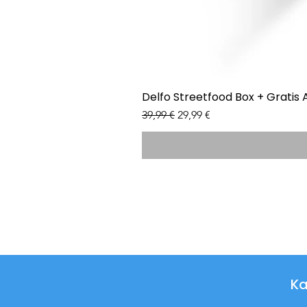
Delfo Streetfood Box + Gratis 
Standardpreis
Sale-Preis
39,99 €
29,99 €
Ka