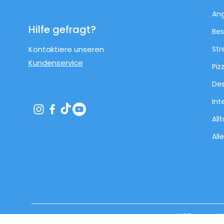
An
Hilfe gefragt?
Bes
Kontaktiere unseren
Str
Kundenservice
Piz
Des
Int
All
All
AGB
V