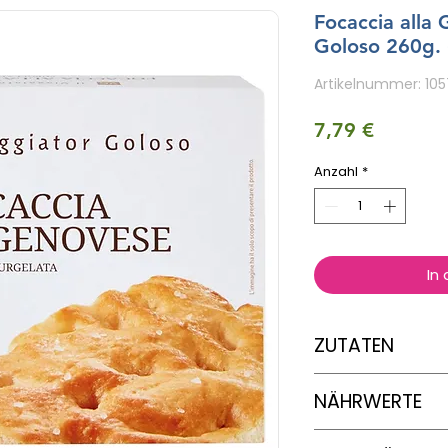
Focaccia alla 
Goloso 260g. 
Artikelnummer: 10
Preis
7,79 €
Anzahl
*
In
ZUTATEN
Weichweizenmehl Ty
NÄHRWERTE
Bierhefe; WEIZEN-
Spuren von SOJA, M
enthalten