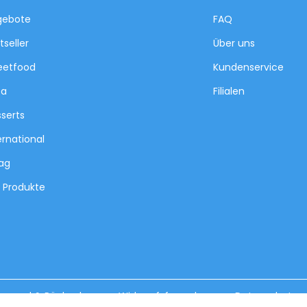
gebote
FAQ
tseller
Über uns
eetfood
Kundenservice
za
Filialen
serts
ernational
tag
e Produkte
ersand & Rückgabe
Widerrufsformular
Datenschutz