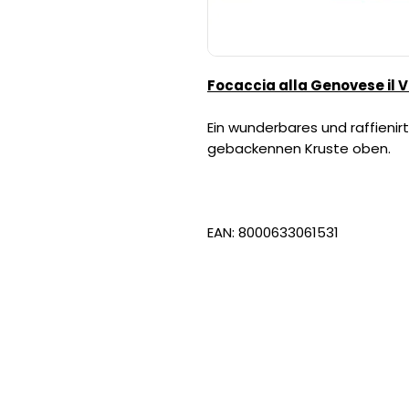
Focaccia alla Genovese il V
Ein wunderbares und raffienir
gebackennen Kruste oben.
EAN: 8000633061531