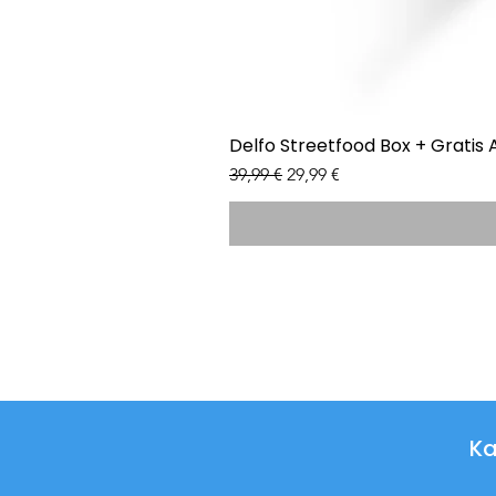
Delfo Streetfood Box + Gratis 
Standardpreis
Sale-Preis
39,99 €
29,99 €
Ka