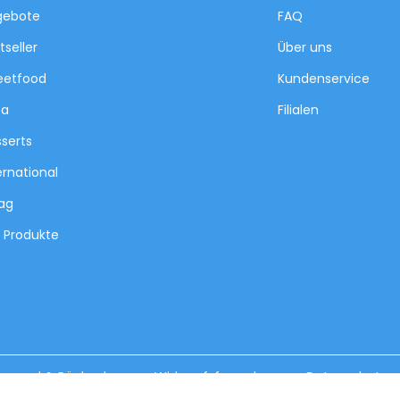
gebote
FAQ
tseller
Über uns
eetfood
Kundenservice
za
Filialen
serts
ernational
tag
e Produkte
ersand & Rückgabe
Widerrufsformular
Datenschutz