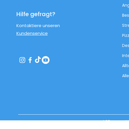
An
Hilfe gefragt?
Bes
Kontaktiere unseren
Str
Kundenservice
Piz
Des
Int
All
All
AGB
V