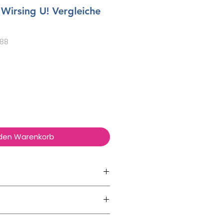
 Wirsing U! Vergleiche
088
 den Warenkorb
gefrorener Chicorée in Würfeln