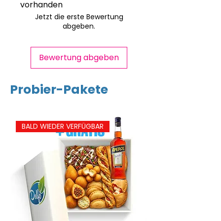
vorhanden
Schalenfrüchten, Senf,
Jetzt die erste Bewertung
Weichtieren enthalten.
Eiweiß
2,2g
abgeben.
Salz
1,2g
Bewertung abgeben
Probier-Pakete
BALD WIEDER VERFÜGBAR