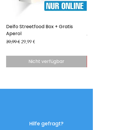
Delfo Streetfood Box + Gratis
Delfo - Party Box 
Aperol
Preis
43,99 €
Standardpreis
Sale-Preis
39,99 €
29,99 €
Nicht verfügbar
Hilfe gefragt?