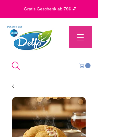
Gratis Geschenk ab 79€ 💕
bekannt aus