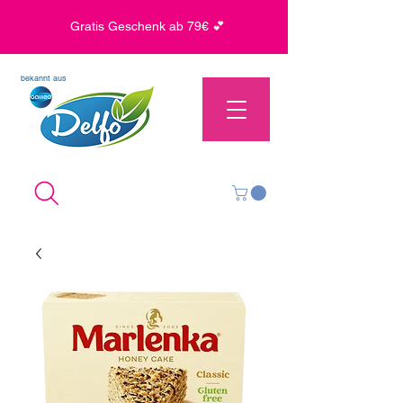
Gratis Geschenk ab 79€ 💕
bekannt aus