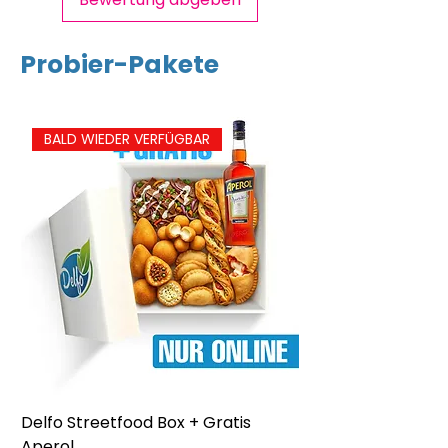
Probier-Pakete
Salz
0,46
g
BALD WIEDER VERFÜGBAR
Delfo Streetfood Box + Gratis
Delfo - Party Box 
Aperol