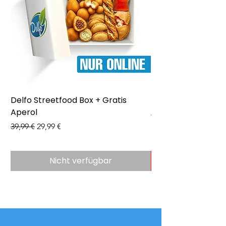
Delfo Streetfood Box + Gratis
Delfo - Party Box 
Aperol
Preis
43,99 €
Standardpreis
Sale-Preis
39,99 €
29,99 €
Nicht verfügbar