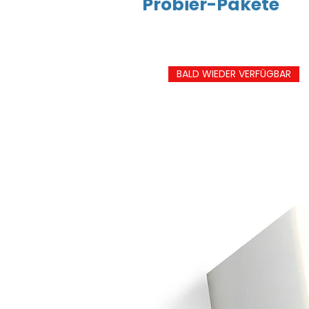
Probier-Pakete
BALD WIEDER VERFÜGBAR