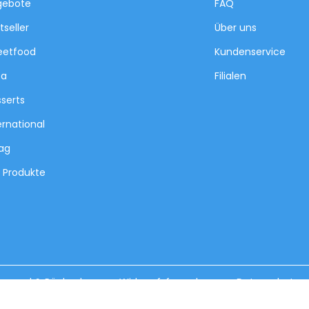
gebote
FAQ
tseller
Über uns
eetfood
Kundenservice
za
Filialen
serts
ernational
tag
e Produkte
ersand & Rückgabe
Widerrufsformular
Datenschutz