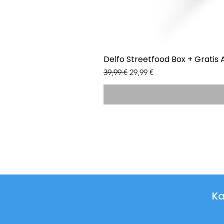
Delfo Streetfood Box + Gratis 
Standardpreis
Sale-Preis
39,99 €
29,99 €
Ka