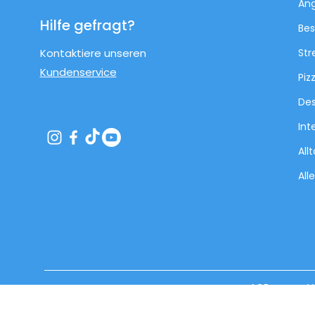
An
Hilfe gefragt?
Bes
Kontaktiere unseren
Str
Kundenservice
Piz
Des
Int
All
All
AGB
V