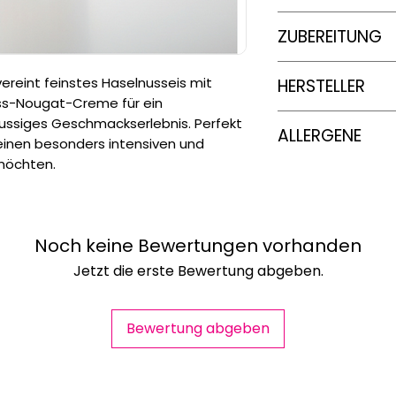
fettarmer Kakao (3
Energie
230 g
Lecithine (
Soja
), 
ZUBEREITUNG
Speisefettsäuren, 
Fett
Speisefettsäuren, 
-
ereint feinstes Haselnusseis mit
HERSTELLER
Guarkernmehl, Car
uss-Nougat-Creme für ein
Kann
Glutenhalti
Ferrero
nussiges Geschmackserlebnis. Perfekt
Walnüsse
,
Kachu
davon gesätt
ALLERGENE
DE-60624 Frankfur
h einen besonders intensiven und
und
Macadamian
Fettsäure
möchten.
Magermilch, Sahne
Kohlenhydra
Magermilchpulver u
Kann glutenhaltiges
davon Zuc
Walnüsse, Kachunüs
Noch keine Bewertungen vorhanden
Macadamianüsse e
Eiweiß
Jetzt die erste Bewertung abgeben.
Salz
Bewertung abgeben