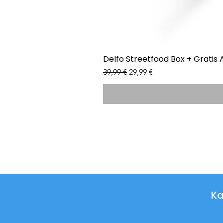
Delfo Streetfood Box + Gratis 
Standardpreis
Sale-Preis
39,99 €
29,99 €
Ka