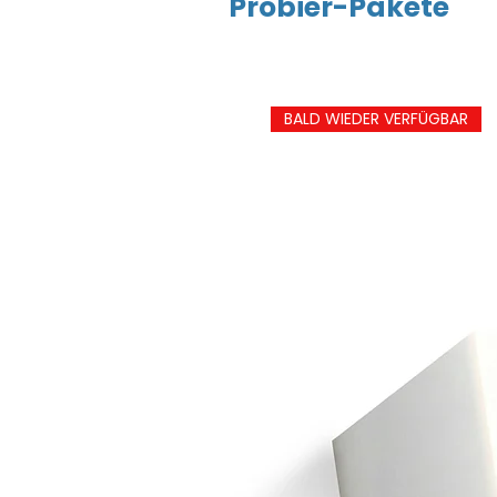
Probier-Pakete
BALD WIEDER VERFÜGBAR