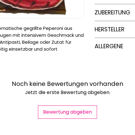
Energie
450g
ZUBEREITUNG
Fett
In der Pfanne: Ein
romatische gegrillte Peperoni aus
HERSTELLER
erhitzen. Die gefr
davon gesätt
eugen mit intensivem Geschmack und
zueinander in die 
Fettsäure
GIAS S.R.L.-U!
 Antipasti, Beilage oder Zutat für
garen. Nach Belieb
ALLERGENE
itig einsetzbar und sofort
Kohlenhydra
In der Mikrowelle: 
Glutenfrei
mikrowellengeeigne
davon Zuc
übereinander zu st
Watt einstellen un
Eiweiß
Belieben würzen.
Noch keine Bewertungen vorhanden
Salz
Jetzt die erste Bewertung abgeben.
Im Elektroherd: Die
Auflaufform legen,
stapeln. Im vorgeh
Bewertung abgeben
Minuten garen. Nac