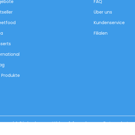
gebote
FAQ
tseller
Über uns
eetfood
Kundenservice
za
Filialen
serts
ernational
tag
e Produkte
ersand & Rückgabe
Widerrufsformular
Datenschutz