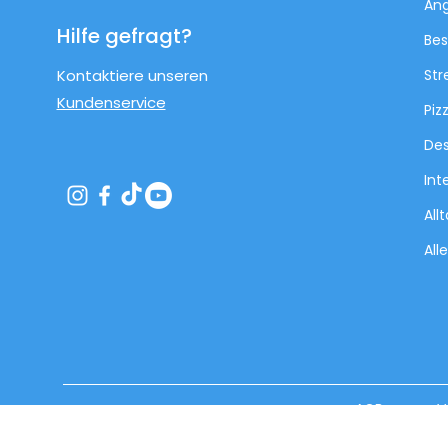
An
Hilfe gefragt?
Bes
Kontaktiere unseren
Str
Kundenservice
Piz
Des
Int
All
All
AGB
V