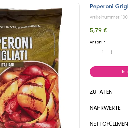
Peperoni Grigl
Artikelnummer: 10
Preis
5,79 €
Anzahl
*
In
ZUTATEN
Paprika
NÄHRWERTE
Nährwertanga
NETTOFÜLLME