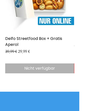
Delfo Streetfood Box + Gratis
Delfo - Party Box 
Aperol
Preis
43,99 €
Standardpreis
Sale-Preis
39,99 €
29,99 €
Nicht verfügbar