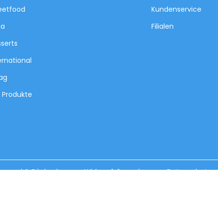
eetfood
Kundenservice
za
Filialen
serts
ernational
tag
e Produkte
ersand & Rückgabe
Widerrufsformular
Datenschutz