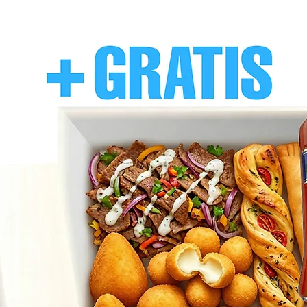
knusprig
ist.
Die Garzeiten könne
Bei kleinen Mengen
verkürzen
.