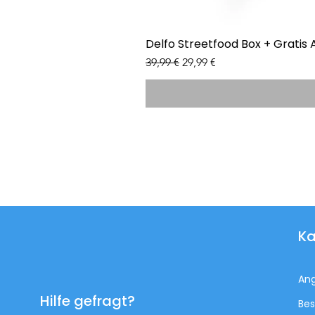
Delfo Streetfood Box + Gratis 
Standardpreis
Sale-Preis
39,99 €
29,99 €
Ka
An
Hilfe gefragt?
Bes