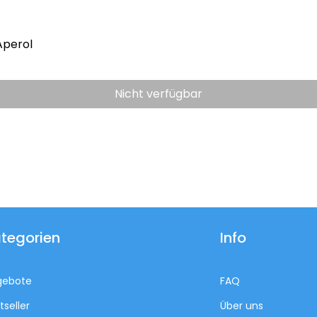
Aperol
Nicht verfügbar
tegorien
Info
gebote
FAQ
tseller
Über uns