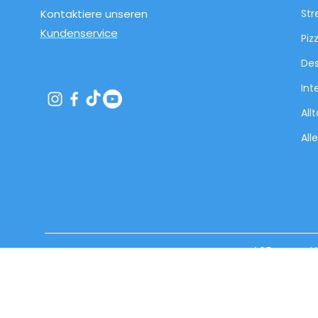
Kontaktiere unseren
Str
Kundenservice
Piz
Des
Int
All
All
AGB
V