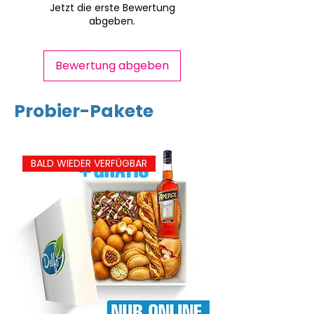
Schalentieren
enthalten.
Jetzt die erste Bewertung
Eiweiß
4,9 g
enthalten.
abgeben.
Kann geringe Mengen an
Salz
0,8 g
Schalentieren
enthalten.
Bewertung abgeben
Probier-Pakete
BALD WIEDER VERFÜGBAR