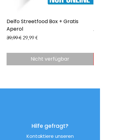
Delfo Streetfood Box + Gratis
Delfo - Party Box 
Aperol
Preis
43,99 €
Standardpreis
Sale-Preis
39,99 €
29,99 €
Nicht verfügbar
Hilfe gefragt?
Kontaktiere unseren