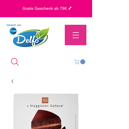
Gratis Geschenk ab 79€ 💕
bekannt aus