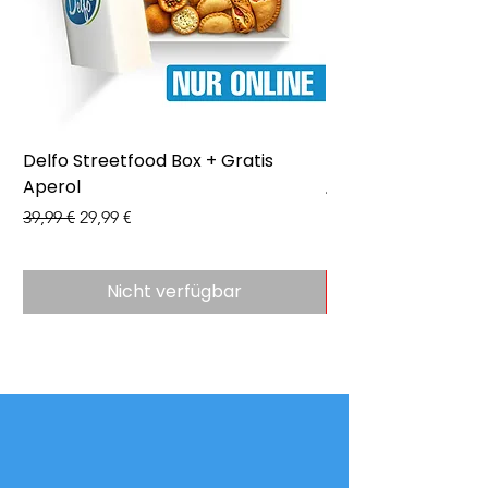
Delfo Streetfood Box + Gratis
Delfo - Party Box 
Aperol
Preis
43,99 €
Standardpreis
Sale-Preis
39,99 €
29,99 €
Nicht verfügbar