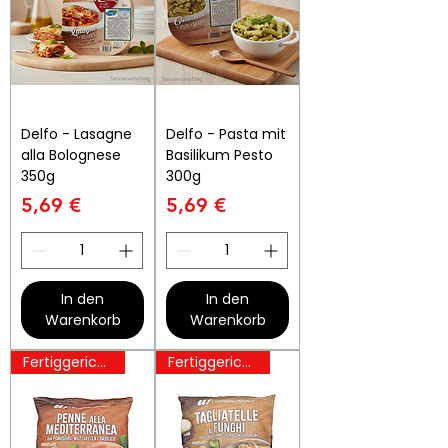
Delfo - Lasagne
Delfo - Pasta mit
alla Bolognese
Basilikum Pesto
350g
300g
Preis
Preis
5,69 €
5,69 €
In den
In den
Warenkorb
Warenkorb
Fertiggerichte
Fertiggerichte