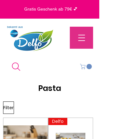
Gratis Geschenk ab 79€ 💕
bekannt aus
Pasta
Filter
Delfo