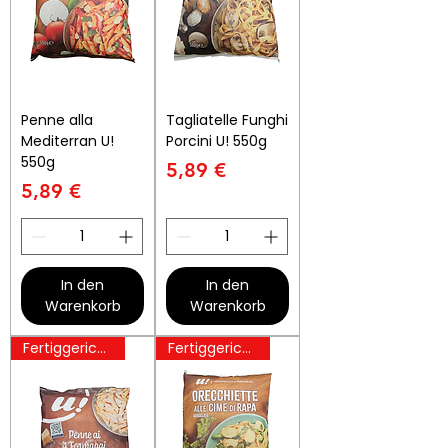
Penne alla
Tagliatelle Funghi
Mediterran U!
Porcini U! 550g
550g
Preis
5,89 €
Preis
5,89 €
In den
In den
Warenkorb
Warenkorb
Fertiggerichte
Fertiggerichte