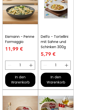
Eismann - Penne
Delfo - Tortellini
Formaggio
mit Sahne und
Schinken 300g
Preis
11,99 €
Preis
5,79 €
In den
In den
Warenkorb
Warenkorb