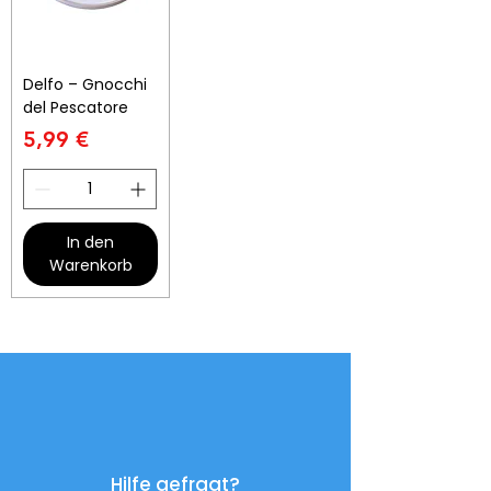
Delfo – Gnocchi
del Pescatore
Preis
5,99 €
In den
Warenkorb
Hilfe gefragt?