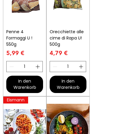
Penne 4
Orecchiette alle
Formaggi U !
cime di Rapa U!
550g
500g
Preis
Preis
5,99 €
4,79 €
In den
In den
Warenkorb
Warenkorb
Eismann