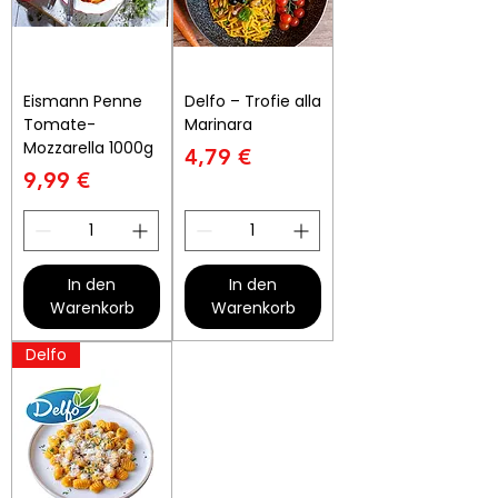
Eismann Penne
Delfo – Trofie alla
Tomate-
Marinara
Mozzarella 1000g
Preis
4,79 €
Preis
9,99 €
In den
In den
Warenkorb
Warenkorb
Delfo